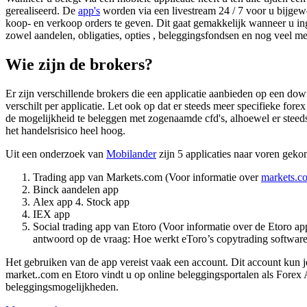
gerealiseerd. De
app's
worden via een livestream 24 / 7 voor u bijgewe
koop- en verkoop orders te geven. Dit gaat gemakkelijk wanneer u ing
zowel aandelen, obligaties, opties , beleggingsfondsen en nog veel me
Wie zijn de brokers?
Er zijn verschillende brokers die een applicatie aanbieden op een dow
verschilt per applicatie. Let ook op dat er steeds meer specifieke for
de mogelijkheid te beleggen met zogenaamde cfd's, alhoewel er steed
het handelsrisico heel hoog.
Uit een onderzoek van
Mobilander
zijn 5 applicaties naar voren gekom
Trading app van Markets.com (Voor informatie over
markets.c
Binck aandelen app
Alex app 4. Stock app
IEX app
Social trading app van Etoro (Voor informatie over de Etoro app
antwoord op de vraag: Hoe werkt eToro’s copytrading software
Het gebruiken van de app vereist vaak een account. Dit account kun j
market..com en Etoro vindt u op online beleggingsportalen als Forex A
beleggingsmogelijkheden.