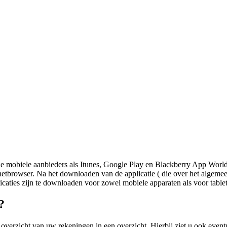
j de mobiele aanbieders als Itunes, Google Play en Blackberry App Worl
etbrowser. Na het downloaden van de applicatie ( die over het algemee
icaties zijn te downloaden voor zowel mobiele apparaten als voor table
?
en overzicht van uw rekeningen in een overzicht. Hierbij ziet u ook ev