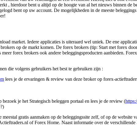
rkt , hierdoor bent u altijd op de hoogte van al het nieuws binnen de 
elogd bent op uw account. De mogelijkheden in de meeste beleggings ap
er!
nload market. Iedere applicaties is uiteraard wel uniek. De ene applicat
ex brokers op de markt komen. De forex brokers (tip: Start met forex doo
s meer forex brokers ook andere beleggingsproducten aanbieden. Forex
en die volgens gebruikers het best te gebruiken zijn :
om
lees je de ervaringen & review van deze broker op forex-actieftraders
 bezoek je het Strategisch beleggen portaal en lees je de review (
https
?)
e meestal gratis aanmaken op de beleggingssite zelf, of op de website 
ctieftraders.nl of Forex Home. Naast informatie over de verschillende a