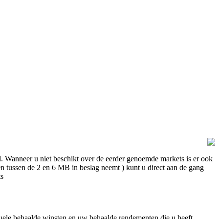
d. Wanneer u niet beschikt over de eerder genoemde markets is er ook
n tussen de 2 en 6 MB in beslag neemt ) kunt u direct aan de gang
ts
entuele behaalde winsten en uw behaalde rendementen die u heeft