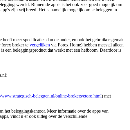
beleggingswereld. Binnen de app's is het ook zeer goed mogelijk om
p's zijn vrij breed. Het is namelijk mogelijk om te beleggen in
ie heeft meer specificaties dan de ander, en ook het gebruikersgemak
r forex broker te
vergelijken
via Forex Home) hebben meestal alleen
 is een beleggingsproduct dat werkt met een hefboom. Daardoor is
.nl)
://www.strategisch-beleggen.nl/online-brokers/etoro.html
) met
van het beleggingskantoor. Meer informatie over de apps van
pps, vindt u er ook uitleg over de verschillende